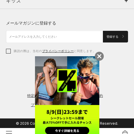
キッズ
トップス
ボトムス
キッズ
トップス
ボトムス
シューズ
シューズ
メールマガジンに登録する
ボトムス
シューズ
アクセサリー
アクセサリー
登録する
シューズ
アクセサリー
購読の際は、当社の
プライバシーポリシー
に同意します。
アクセサリー
スポーツブラ
レギンス＆タイツ
特定商取引法に基づく通販の表記
会員規約
プライバシーポリシー
© 2026 Copyright DOME Corporation. All Rights Reserved.