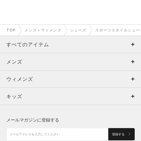
TOP
メンズ＋ウィメンズ
シューズ
スポーツスタイルシュー
すべてのアイテム
メンズ
メンズ
ウィメンズ
トップス
ウィメンズ
キッズ
トップス
ボトムス
キッズ
トップス
ボトムス
シューズ
シューズ
メールマガジンに登録する
ボトムス
シューズ
アクセサリー
アクセサリー
登録する