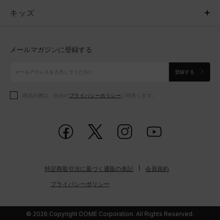
キッズ
トップス
ボトムス
キッズ
トップス
ボトムス
シューズ
シューズ
メールマガジンに登録する
ボトムス
シューズ
アクセサリー
アクセサリー
登録する
シューズ
アクセサリー
購読の際は、当社の
プライバシーポリシー
に同意します。
アクセサリー
スポーツブラ
レギンス＆タイツ
特定商取引法に基づく通販の表記
会員規約
プライバシーポリシー
© 2026 Copyright DOME Corporation. All Rights Reserved.