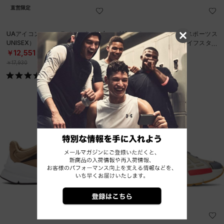
直営限定
UAアイコン ロー（ライフスタイル/
UAホバー ファントム3 スポーツス
UNISEX）
タイルエディション（ライフスタイ
ル/MEN）
￥12,551
￥17,600
30%OFF
￥17,930
SALE
直営限定