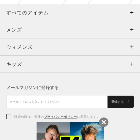
すべてのアイテム
メンズ
メンズ
ウィメンズ
トップス
ウィメンズ
キッズ
トップス
ボトムス
キッズ
トップス
ボトムス
シューズ
シューズ
メールマガジンに登録する
ボトムス
シューズ
アクセサリー
アクセサリー
登録する
シューズ
アクセサリー
購読の際は、当社の
プライバシーポリシー
に同意します。
アクセサリー
スポーツブラ