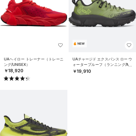
NEW
UAヘイロー トレーナー（トレーニ
UAチャージド エクスパンス ロー ウ
ング/UNISEX）
ォータープルーフ（ランニング/ME
N）
￥18,920
￥19,910