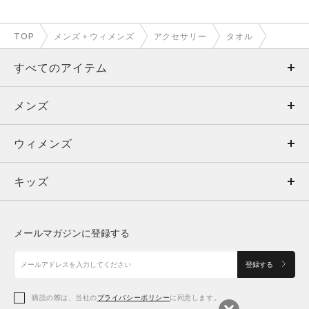
TOP
メンズ＋ウィメンズ
アクセサリー
タオル
すべてのアイテム
メンズ
メンズ
ウィメンズ
トップス
ウィメンズ
キッズ
トップス
ボトムス
キッズ
トップス
ボトムス
シューズ
シューズ
メールマガジンに登録する
ボトムス
シューズ
アクセサリー
アクセサリー
登録する
シューズ
アクセサリー
購読の際は、当社の
プライバシーポリシー
に同意します。