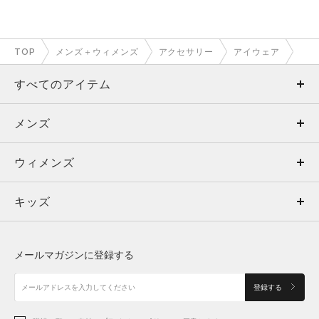
TOP
メンズ＋ウィメンズ
アクセサリー
アイウェア
すべてのアイテム
メンズ
メンズ
ウィメンズ
トップス
ウィメンズ
キッズ
トップス
ボトムス
キッズ
トップス
ボトムス
シューズ
シューズ
メールマガジンに登録する
ボトムス
シューズ
アクセサリー
アクセサリー
登録する