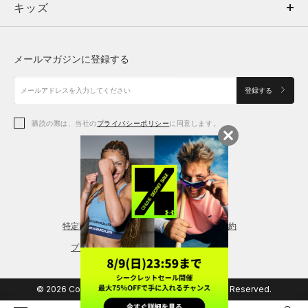
キッズ
トップス
ボトムス
キッズ
トップス
ボトムス
シューズ
シューズ
メールマガジンに登録する
ボトムス
シューズ
アクセサリー
アクセサリー
登録する
シューズ
アクセサリー
購読の際は、当社の
プライバシーポリシー
に同意します。
アクセサリー
スポーツブラ
レギンス＆タイツ
特定商取引法に基づく通販の表記
会員規約
プライバシーポリシー
© 2026 Copyright DOME Corporation. All Rights Reserved.