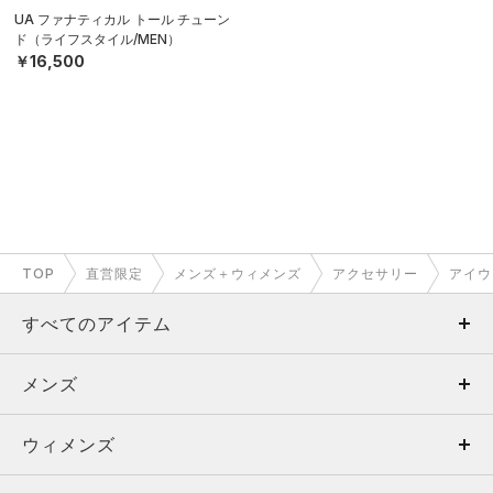
UA ファナティカル トール チューン
ド（ライフスタイル/MEN）
￥16,500
TOP
直営限定
メンズ＋ウィメンズ
アクセサリー
アイウ
すべてのアイテム
メンズ
メンズ
ウィメンズ
トップス
ウィメンズ