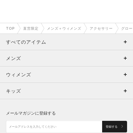
TOP
直営限定
メンズ＋ウィメンズ
アクセサリー
グロー
すべてのアイテム
メンズ
メンズ
ウィメンズ
トップス
ウィメンズ
キッズ
トップス
ボトムス
キッズ
トップス
ボトムス
シューズ
シューズ
メールマガジンに登録する
ボトムス
シューズ
アクセサリー
アクセサリー
登録する