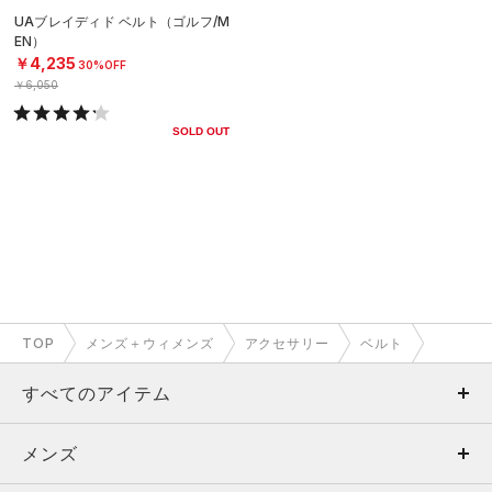
UAブレイディド ベルト（ゴルフ/M
EN）
￥4,235
30%OFF
￥6,050
SOLD OUT
TOP
メンズ＋ウィメンズ
アクセサリー
ベルト
すべてのアイテム
メンズ
メンズ