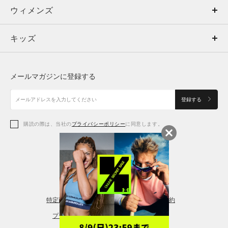
ウィメンズ
トップス
ウィメンズ
キッズ
トップス
ボトムス
キッズ
トップス
ボトムス
シューズ
シューズ
メールマガジンに登録する
ボトムス
シューズ
アクセサリー
アクセサリー
登録する
シューズ
アクセサリー
購読の際は、当社の
プライバシーポリシー
に同意します。
アクセサリー
スポーツブラ
レギンス＆タイツ
特定商取引法に基づく通販の表記
会員規約
プライバシーポリシー