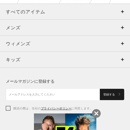
すべてのアイテム
メンズ
メンズ
ウィメンズ
トップス
ウィメンズ
キッズ
トップス
ボトムス
キッズ
トップス
ボトムス
シューズ
シューズ
メールマガジンに登録する
ボトムス
シューズ
アクセサリー
アクセサリー
登録する
シューズ
アクセサリー
購読の際は、当社の
プライバシーポリシー
に同意します。
アクセサリー
スポーツブラ