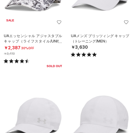
SALE
UAエッセンシャル アジャスタブル
UAメンズ ブリッツィング キャップ
キャップ（ライフスタイル/UNISE
（トレーニング/MEN）
X）
￥3,630
￥2,387
30%OFF
￥3,410
SOLD OUT