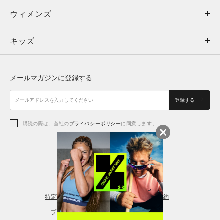
ウィメンズ
トップス
ウィメンズ
キッズ
トップス
ボトムス
キッズ
トップス
ボトムス
シューズ
シューズ
メールマガジンに登録する
ボトムス
シューズ
アクセサリー
アクセサリー
登録する
シューズ
アクセサリー
購読の際は、当社の
プライバシーポリシー
に同意します。
アクセサリー
スポーツブラ
レギンス＆タイツ
特定商取引法に基づく通販の表記
会員規約
プライバシーポリシー