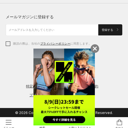
トップス
ボトムス
シューズ
シューズ
メールマガジンに登録する
ボトムス
シューズ
アクセサリー
アクセサリー
登録する
シューズ
アクセサリー
購読の際は、当社の
プライバシーポリシー
に同意します。
アクセサリー
スポーツブラ
レギンス＆タイツ
特定商取引法に基づく通販の表記
会員規約
プライバシーポリシー
© 2026 Copyright DOME Corporation. All Rights Reserved.
検索
お気に入りリスト
カート
メニュー