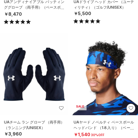
UAアンディナイアブル バッティン
UAドライブ ヘッド カバー （ユーテ
ググローブ （両手用）（ベースボー
ィリティ）（ゴルフ/UNISEX）
ル/MEN）
￥5,500
￥8,470
SALE
UAチーム ラン グローブ （両手用）
UAヤード ノベルティ ベースボール
（ランニング/UNISEX）
ヘッドバンド （1本入り）（ベース
ボール/MEN）
￥3,960
￥1,540
30%OFF