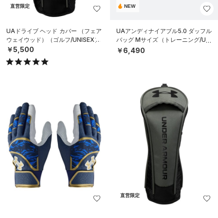
直営限定
NEW
UAドライブ ヘッド カバー （フェア
UAアンディナイアブル5.0 ダッフル
ウェイウッド）（ゴルフ/UNISEX）
バッグ Mサイズ（トレーニング/UNI
SEX）
￥5,500
￥6,490
直営限定