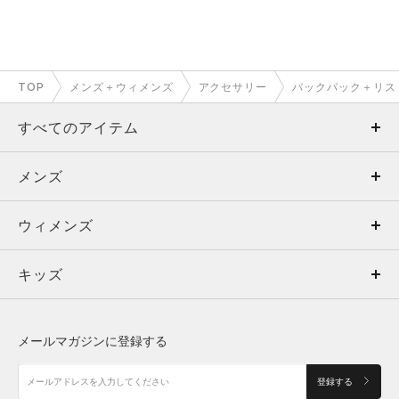
TOP
メンズ＋ウィメンズ
アクセサリー
バックパック＋リス
すべてのアイテム
メンズ
メンズ
ウィメンズ
トップス
ウィメンズ
キッズ
トップス
ボトムス
キッズ
トップス
ボトムス
シューズ
シューズ
メールマガジンに登録する
ボトムス
シューズ
アクセサリー
アクセサリー
登録する