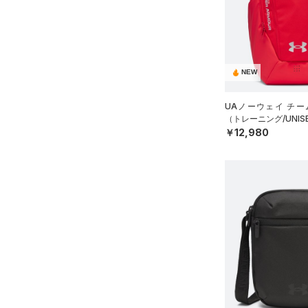
ソックス
（1）
ネックウォーマー
（8）
スリーブ
（12）
タオル
NEW
（0）
ボール
UAノーウェイ チー
（0）
イヤホン＆ヘッドホン
（トレーニング/UNIS
￥12,980
（5）
ウォーターボトル
（11）
その他
シューズ
すべてのシューズ
サイズ
（108）
スポーツシューズ
ONESIZE
カラー
（10）
スパイク
スポーツスタイルシューズ
（30）
価格