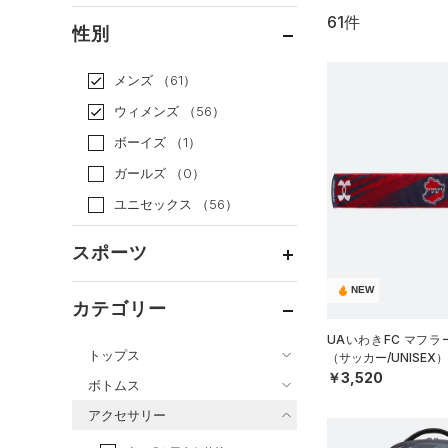
61件
通常価格
（49）
性別
セール
（12）
メンズ
（61）
ウィメンズ
（56）
ボーイズ
（1）
ガールズ
（0）
ユニセックス
（56）
スポーツ
NEW
ベースボール
（5）
カテゴリー
バスケットボール
（1）
UAいわきFC マフラ
トップス
（サッカー/UNISEX）
ゴルフ
（0）
￥3,520
ボトムス
トレーニング
すべてのトップス
（38）
アクセサリー
すべてのボトムス
ランニング
（0）
（150）
ベースレイヤー