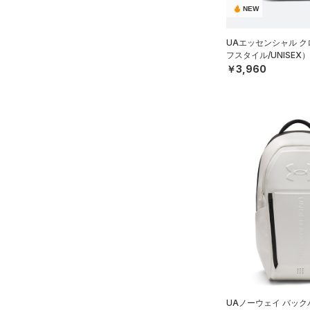
ブラック
ホワイト
ブラウン
グリーン
NEW
（18）
サンダル
テクノロジー
UAエッセンシャル 
～
円
円
ブルー
パープル
レッド
イエロー
フスタイル/UNISEX）
FLOW(フロー)
（0）
￥3,960
在庫
HOVR(ホバー)
（0）
オレンジ
その他
在庫あり
CHARGED(チャージド)
（0）
限定
MICRO G(マイクロＧ)
（0）
直営限定
（0）
コレクション
TRIBASE(トライベース)
公式サイト限定
（0）
（0）
プロジェクトロック
（0）
在庫残りわずか
（2）
RUSH(ラッシュ)
（0）
ステフィン・カリー
（0）
ISO-CHILL(アイソチル)
（0）
アジア限定
（0）
Tech(テック)
（0）
COLDGEAR ARMOUR(コール
ドギアアーマー)
（0）
HEATGEAR ARMOUR(ヒート
ギアアーマー)
（0）
UAノーウェイ バッ