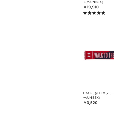
ング/UNISEX）
STORM(ストーム)
（27）
￥19,910
COLDGEAR INFRARED(コー
ルドギアインフラレッド)
（0）
AUXETIC(オーゼティック)
（0）
Charged Cotton(チャージド
コットン)
（0）
Rival Fleece(ライバルフリー
ス)
（0）
Armour Fleece(アーマーフリ
ース)
（0）
UAいわきFC マフ
ー/UNISEX）
￥3,520