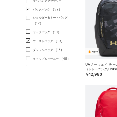
すべてのアクセサリー
（57）
スポーツスタイル
（13）
レギンス&タイツ
（267）
Tシャツ
（39）
アメリカンフットボール
バックパック
（139）
ショートパンツ
（63）
タンクトップ
（0）
ショルダー＆トートバッグ
（82）
パンツ(ロングパンツ)
（51）
ポロシャツ
（12）
サッカー
（4）
（10）
スウェット＆フリース
（32）
ロングTシャツ
リカバリー
（0）
（13）
サックパック
（40）
アンダーウェア
（15）
パーカー&トレーナー
その他
（0）
（10）
ウェストバッグ
（0）
スカート
（48）
ジャケット
（16）
ダッフルバッグ
NEW
（5）
スイムウェア
（22）
ジャージ
（45）
キャップ＆ビーニー
（4）
UAノーウェイ チー
ベスト
（7）
ベルト
（トレーニング/UNIS
（3）
ダウン・コート
￥12,980
（38）
グローブ・手袋
（21）
スポーツブラ
（12）
アイウェア
（0）
セットアップ
リストバンド＆ヘッドバンド
（11）
（1）
スイムウェア
（0）
スポーツマスク
（65）