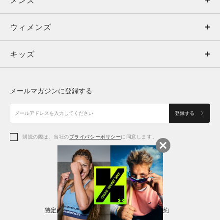
メンズ
メンズ
ウィメンズ
トップス
ウィメンズ
キッズ
トップス
ボトムス
キッズ
トップス
ボトムス
シューズ
シューズ
メールマガジンに登録する
ボトムス
シューズ
アクセサリー
アクセサリー
登録する
シューズ
アクセサリー
購読の際は、当社の
プライバシーポリシー
に同意します。
アクセサリー
スポーツブラ
レギンス＆タイツ
特定商取引法に基づく通販の表記
会員規約