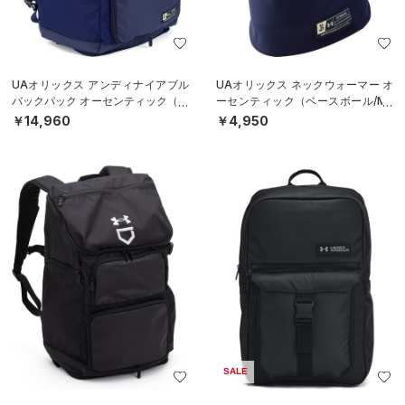
UAオリックス アンディナイアブル
UAオリックス ネックウォーマー オ
バックパック オーセンティック（ベ
ーセンティック（ベースボール/ME
ースボール/MEN）
N）
￥14,960
￥4,950
SALE