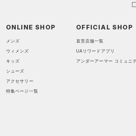
（23）
ソックス
（0）
ネックウォーマー
ONLINE SHOP
OFFICIAL SHOP
（1）
スリーブ
（1）
メンズ
直営店舗一覧
タオル
（0）
ウィメンズ
UAリワードアプリ
ボール
キッズ
アンダーアーマー コミュニ
（0）
イヤホン＆ヘッドホン
シューズ
（2）
ウォーターボトル
アクセサリー
（4）
その他
特集ページ一覧
シューズ
すべてのシューズ
サイズ
（28）
スポーツシューズ
S
カラー
（8）
スパイク
M
スポーツスタイルシューズ