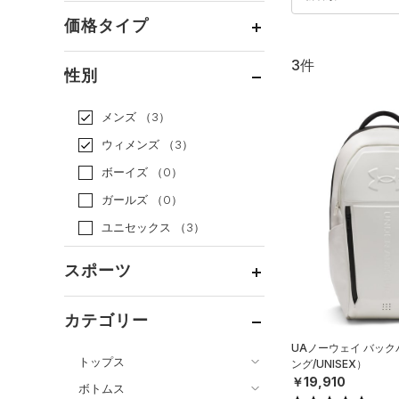
価格タイプ
3件
通常価格
（3）
性別
セール
（0）
メンズ
（3）
ウィメンズ
（3）
ボーイズ
（0）
ガールズ
（0）
ユニセックス
（3）
スポーツ
ベースボール
（0）
カテゴリー
バスケットボール
（0）
UAノーウェイ バッ
トップス
ング/UNISEX）
ゴルフ
（0）
￥19,910
ボトムス
トレーニング
すべてのトップス
（2）