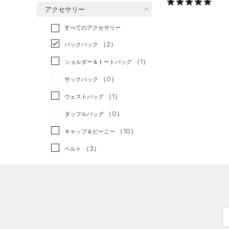
アクセサリー
すべてのボトムス
ランニング
（0）
（40）
ベースレイヤー
すべてのアクセサリー
（9）
スポーツスタイル
（1）
レギンス&タイツ
（51）
Tシャツ
（2）
アメリカンフットボール
バックパック
（7）
ショートパンツ
（13）
タンクトップ
（0）
（1）
ショルダー＆トートバッグ
（3）
パンツ(ロングパンツ)
（14）
ポロシャツ
サッカー
（0）
（0）
サックパック
（0）
スウェット＆フリース
（6）
ロングTシャツ
リカバリー
（0）
（1）
ウェストバッグ
（4）
アンダーウェア
（0）
パーカー&トレーナー
その他
（0）
（0）
ダッフルバッグ
（0）
スカート
（1）
ジャケット
（10）
キャップ＆ビーニー
（0）
スイムウェア
（0）
ジャージ
（3）
ベルト
（1）
ベスト
（17）
グローブ・手袋
（0）
ダウン・コート
（7）
アイウェア
（3）
スポーツブラ
リストバンド＆ヘッドバンド
（0）
セットアップ
（2）
（0）
スイムウェア
（0）
スポーツマスク