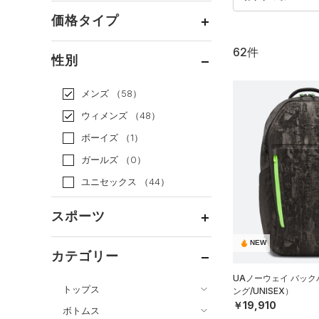
価格タイプ
62件
通常価格
（52）
性別
セール
（10）
メンズ
（58）
ウィメンズ
（48）
ボーイズ
（1）
ガールズ
（0）
ユニセックス
（44）
スポーツ
NEW
ベースボール
（7）
カテゴリー
バスケットボール
（1）
UAノーウェイ バッ
トップス
ング/UNISEX）
ゴルフ
（6）
￥19,910
ボトムス
トレーニング
すべてのトップス
（36）