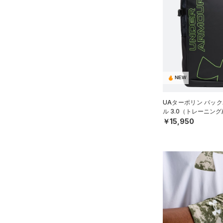
（0）
スポーツマスク
（65）
ソックス
（1）
ネックウォーマー
（8）
スリーブ
（12）
タオル
NEW
（0）
ボール
UAターポリン バック
（0）
イヤホン＆ヘッドホン
ル 3.0（トレーニング/
￥15,950
（5）
ウォーターボトル
（11）
その他
シューズ
すべてのシューズ
サイズ
（108）
スポーツシューズ
ONESIZE
カラー
（10）
スパイク