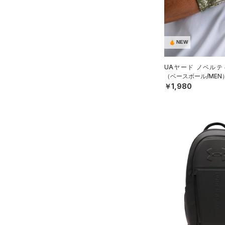
12インチ
スポーツスタイルシューズ
18インチ
（30）
価格
ブラック
ホワイト
ブラウン
グリーン
（18）
サンダル
NEW
テクノロジー
～
円
円
ブルー
パープル
レッド
イエロー
UAヤード ノベルテ
FLOW(フロー)
（0）
在庫
（ベースボール/MEN
￥1,980
HOVR(ホバー)
（0）
オレンジ
その他
在庫あり
CHARGED(チャージド)
（0）
限定
MICRO G(マイクロＧ)
（0）
直営限定
（0）
コレクション
TRIBASE(トライベース)
公式サイト限定
（0）
（0）
プロジェクトロック
（0）
在庫残りわずか
（3）
RUSH(ラッシュ)
（0）
ステフィン・カリー
（0）
ISO-CHILL(アイソチル)
（0）
アジア限定
（0）
Tech(テック)
（0）
COLDGEAR ARMOUR(コール
ドギアアーマー)
（0）