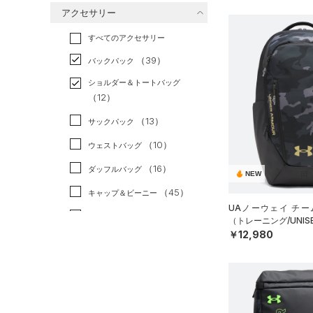
アクセサリー
すべてのボトムス
ランニング
（0）
（150）
ベースレイヤー
すべてのアクセサリー
（57）
スポーツスタイル
（12）
レギンス&タイツ
（267）
Tシャツ
（39）
アメリカンフットボール
バックパック
（139）
ショートパンツ
（63）
タンクトップ
（0）
ショルダー＆トートバッグ
（82）
パンツ(ロングパンツ)
（51）
ポロシャツ
（12）
サッカー
（0）
（10）
スウェット＆フリース
（32）
ロングTシャツ
リカバリー
（0）
（13）
サックパック
（40）
アンダーウェア
（15）
パーカー&トレーナー
その他
（0）
（10）
ウェストバッグ
（0）
スカート
（48）
ジャケット
（16）
ダッフルバッグ
NEW
（5）
スイムウェア
（22）
ジャージ
（45）
キャップ＆ビーニー
（4）
UAノーウェイ チー
ベスト
（7）
ベルト
（トレーニング/UNIS
（3）
ダウン・コート
￥12,980
（38）
グローブ・手袋
（21）
スポーツブラ
（12）
アイウェア
（0）
セットアップ
リストバンド＆ヘッドバンド
（11）
（1）
スイムウェア