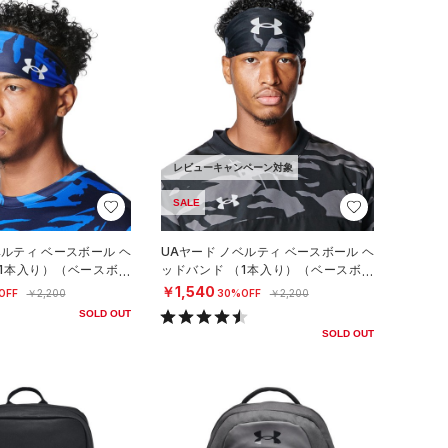
レビューキャンペーン対象
SALE
ベルティ ベースボール ヘ
UAヤード ノベルティ ベースボール ヘ
（1本入り）（ベースボー
ッドバンド （1本入り）（ベースボー
ル/MEN）
￥1,540
OFF
￥2,200
30%OFF
￥2,200
SOLD OUT
SOLD OUT