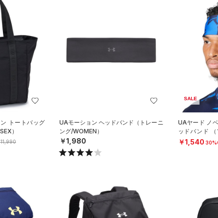
SALE
ロン トートバッグ
UAモーション ヘッドバンド（トレーニ
UAヤード ノ
SEX）
ング/WOMEN）
ッドバンド 
ル/MEN）
￥1,980
￥1,540
11,990
30%