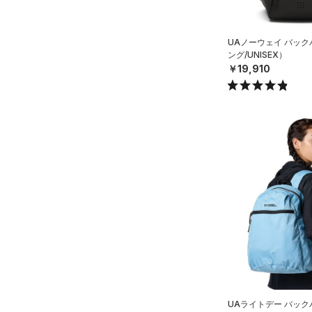
HEATGEAR ARMOUR(ヒート
ギアアーマー)
（0）
UAノーウェイ バッ
STORM(ストーム)
（25）
ング/UNISEX）
￥19,910
COLDGEAR INFRARED(コー
ルドギアインフラレッド)
（0）
AUXETIC(オーゼティック)
（0）
Charged Cotton(チャージド
コットン)
（0）
Rival Fleece(ライバルフリー
ス)
（0）
Armour Fleece(アーマーフリ
ース)
（0）
UAライトデー バッ