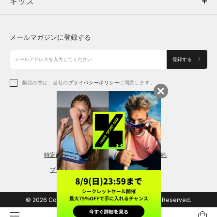
キッズ
トップス
ボトムス
キッズ
トップス
ボトムス
シューズ
シューズ
メールマガジンに登録する
ボトムス
シューズ
アクセサリー
アクセサリー
登録する
シューズ
アクセサリー
購読の際は、当社の
プライバシーポリシー
に同意します。
アクセサリー
スポーツブラ
レギンス＆タイツ
特定商取引法に基づく通販の表記
会員規約
プライバシーポリシー
© 2026 Copyright DOME Corporation. All Rights Reserved.