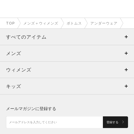
TOP
メンズ＋ウィメンズ
ボトムス
アンダーウェア
すべてのアイテム
メンズ
メンズ
ウィメンズ
トップス
ウィメンズ
キッズ
トップス
ボトムス
キッズ
トップス
ボトムス
シューズ
シューズ
メールマガジンに登録する
ボトムス
シューズ
アクセサリー
アクセサリー
登録する