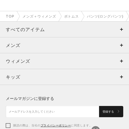
TOP
メンズ＋ウィメンズ
ボトムス
パンツ(ロングパンツ)
すべてのアイテム
メンズ
メンズ
ウィメンズ
トップス
ウィメンズ
キッズ
トップス
ボトムス
キッズ
トップス
ボトムス
シューズ
シューズ
メールマガジンに登録する
ボトムス
シューズ
アクセサリー
アクセサリー
登録する
シューズ
アクセサリー
購読の際は、当社の
プライバシーポリシー
に同意します。