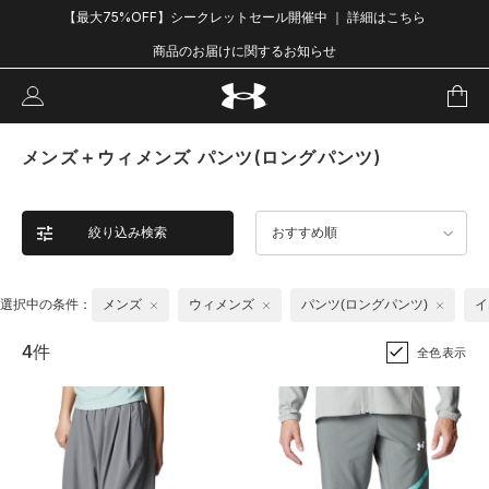
【最大75%OFF】シークレットセール開催中 ｜ 詳細はこちら
商品のお届けに関するお知らせ
メンズ＋ウィメンズ パンツ(ロングパンツ)
絞り込み検索
おすすめ順
選択中の条件：
メンズ
ウィメンズ
パンツ(ロングパンツ)
イ
4件
全色表示