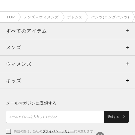
TOP
メンズ＋ウィメンズ
ボトムス
パンツ(ロングパンツ)
すべてのアイテム
メンズ
メンズ
ウィメンズ
トップス
ウィメンズ
キッズ
トップス
ボトムス
キッズ
トップス
ボトムス
シューズ
シューズ
メールマガジンに登録する
ボトムス
シューズ
アクセサリー
アクセサリー
登録する
シューズ
アクセサリー
購読の際は、当社の
プライバシーポリシー
に同意します。