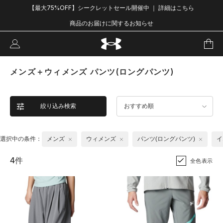
【最大75%OFF】シークレットセール開催中 ｜ 詳細はこちら
商品のお届けに関するお知らせ
メンズ＋ウィメンズ パンツ(ロングパンツ)
絞り込み検索
おすすめ順
選択中の条件：
メンズ
ウィメンズ
パンツ(ロングパンツ)
イ
4件
全色表示