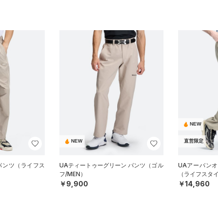
NEW
NEW
直営限定
 パンツ（ライフス
UAティートゥーグリーン パンツ（ゴル
UAアーバン
フ/MEN）
（ライフスタイ
￥9,900
￥14,960