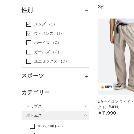
3件
通常価格
（3）
性別
セール
（0）
メンズ
（2）
ウィメンズ
（1）
ボーイズ
（0）
ガールズ
（0）
ユニセックス
（0）
スポーツ
NEW
ベースボール
（0）
カテゴリー
バスケットボール
（0）
UAナイロン ワイド
トップス
タイル/MEN）
ゴルフ
（1）
￥11,990
ボトムス
トレーニング
すべてのトップス
（0）
すべてのボトムス
ランニング
（0）
（10）
ベースレイヤー