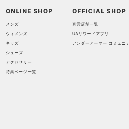
（0）
ダッフルバッグ
ブラック
ホワイト
ブラウン
グリーン
YL(150cm)
（1）
サンダル
ONLINE SHOP
OFFICIAL SHOP
（1）
キャップ＆ビーニー
YXL(160cm)
（0）
XS
ベルト
ブルー
パープル
レッド
イエロー
メンズ
直営店舗一覧
S
（0）
グローブ・手袋
ウィメンズ
UAリワードアプリ
M
（0）
アイウェア
オレンジ
その他
キッズ
アンダーアーマー コミュニ
L
リストバンド＆ヘッドバンド
シューズ
（0）
XL
価格
アクセサリー
2XL
（0）
スポーツマスク
特集ページ一覧
3XL
テクノロジー
（4）
ソックス
～
円
円
4XL
（0）
ネックウォーマー
FLOW(フロー)
（0）
在庫
5XL
（0）
スリーブ
HOVR(ホバー)
（0）
6XL
在庫あり
（3）
タオル
CHARGED(チャージド)
（0）
0
（0）
MICRO G(マイクロＧ)
ボール
（0）
2
限定
TRIBASE(トライベース)
（0）
イヤホン＆ヘッドホン
4