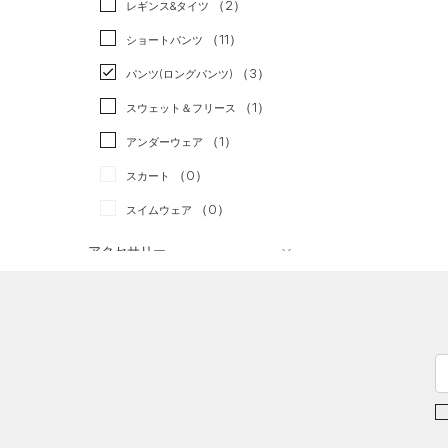
（2）
スポーツスタイル
（2）
レギンス&タイツ
（22）
Tシャツ
アメリカンフットボール
（11）
ショートパンツ
（5）
タンクトップ
（0）
（3）
パンツ(ロングパンツ)
（3）
ポロシャツ
サッカー
（0）
（1）
スウェット＆フリース
（1）
ロングTシャツ
リカバリー
（0）
（1）
アンダーウェア
（0）
パーカー&トレーナー
その他
（0）
（0）
スカート
（3）
ジャケット
（0）
スイムウェア
（2）
ジャージ
（0）
ベスト
アクセサリー
シューズ
（0）
ダウン・コート
すべてのアクセサリー
（5）
スポーツブラ
すべてのシューズ
（3）
バックパック
サイズ
（0）
（8）
セットアップ
スポーツシューズ
（1）
ショルダー＆トートバッグ
YXS(120cm)
カラー
（0）
（0）
スイムウェア
スパイク
（1）
サックパック
YS(130cm)
スポーツスタイルシューズ
（0）
ウェストバッグ
YM(140cm)
（3）