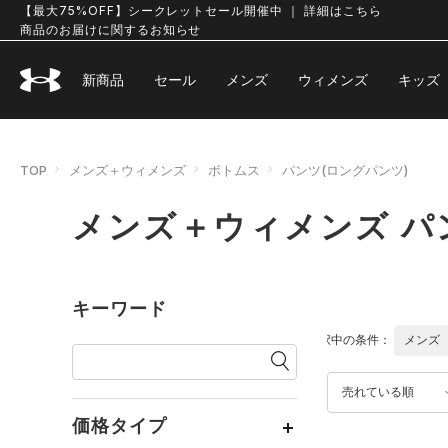
【最大75%OFF】シークレットセール開催中 ｜ 詳細はこちら
商品のお届けに関するお知らせ
新商品
セール
メンズ
ウィメンズ
キッズ
TOP
メンズ＋ウィメンズ
ボトムス
パンツ(ロングパンツ)
メンズ＋ウィメンズ パ
キーワード
選択中の条件：
メンズ
売れている順
価格タイプ