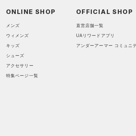
ブラック
ホワイト
ブラウン
グリーン
（0）
サンダル
（0）
ダッフルバッグ
ONLINE SHOP
OFFICIAL SHOP
（0）
キャップ＆ビーニー
ブルー
パープル
レッド
イエロー
メンズ
直営店舗一覧
（0）
ベルト
ウィメンズ
UAリワードアプリ
（0）
グローブ・手袋
オレンジ
その他
キッズ
アンダーアーマー コミュニ
（0）
アイウェア
シューズ
リストバンド＆ヘッドバンド
価格
（0）
アクセサリー
特集ページ一覧
（0）
スポーツマスク
テクノロジー
～
（0）
円
円
ソックス
FLOW(フロー)
（0）
在庫
（0）
ネックウォーマー
HOVR(ホバー)
（0）
（0）
スリーブ
在庫あり
CHARGED(チャージド)
（0）
限定
（0）
タオル
MICRO G(マイクロＧ)
（0）
（0）
直営限定
ボール
（0）
TRIBASE(トライベース)