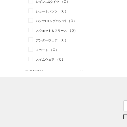
（0）
スポーツスタイル
（0）
レギンス&タイツ
（0）
Tシャツ
アメリカンフットボール
（0）
ショートパンツ
（0）
タンクトップ
（0）
（0）
パンツ(ロングパンツ)
（0）
ポロシャツ
サッカー
（0）
（0）
スウェット＆フリース
（0）
ロングTシャツ
リカバリー
（0）
（0）
アンダーウェア
（0）
パーカー&トレーナー
その他
（0）
（0）
スカート
（0）
ジャケット
（0）
スイムウェア
（0）
ジャージ
（0）
ベスト
アクセサリー
シューズ
（0）
ダウン・コート
すべてのアクセサリー
（0）
スポーツブラ
すべてのシューズ
（0）
バックパック
サイズ
（0）
（0）
セットアップ
スポーツシューズ
ショルダー＆トートバッグ
（0）
カテゴリーを選択してください。
カラー
（0）
（0）
スイムウェア
スパイク
（0）
サックパック
スポーツスタイルシューズ
（0）
（0）
ウェストバッグ