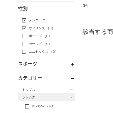
0件
通常価格
（0）
性別
セール
（0）
メンズ
（0）
ウィメンズ
（0）
該当する
ボーイズ
（0）
ガールズ
（0）
ユニセックス
（0）
スポーツ
ベースボール
（0）
カテゴリー
バスケットボール
（0）
トップス
ゴルフ
（0）
ボトムス
トレーニング
すべてのトップス
（0）
すべてのボトムス
ランニング
（0）
（0）
ベースレイヤー