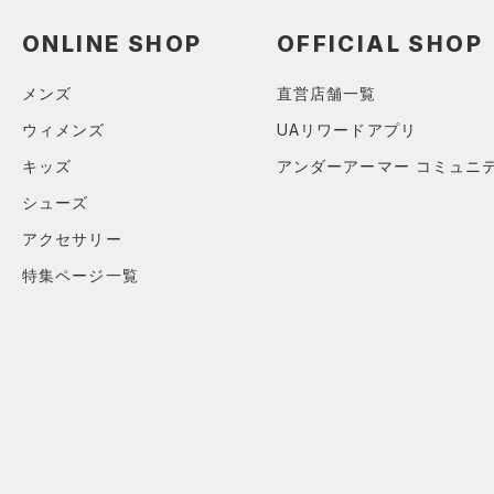
（2）
サンダル
ブラック
ホワイト
ブラウン
グリーン
YL(150cm)
（3）
ダッフルバッグ
ONLINE SHOP
OFFICIAL SHOP
YXL(160cm)
（6）
キャップ＆ビーニー
XS
ブルー
パープル
レッド
イエロー
メンズ
直営店舗一覧
（1）
ベルト
S
ウィメンズ
UAリワードアプリ
（3）
グローブ・手袋
M
オレンジ
その他
キッズ
アンダーアーマー コミュニ
（0）
アイウェア
L
シューズ
リストバンド＆ヘッドバンド
XL
価格
（1）
アクセサリー
2XL
（0）
特集ページ一覧
スポーツマスク
3XL
テクノロジー
～
（3）
円
円
ソックス
4XL
FLOW(フロー)
（0）
在庫
5XL
（1）
ネックウォーマー
HOVR(ホバー)
（0）
6XL
（2）
スリーブ
在庫あり
CHARGED(チャージド)
（0）
限定
FREE
（3）
タオル
MICRO G(マイクロＧ)
（0）
（0）
直営限定
ボール
（1）
コレクション
TRIBASE(トライベース)