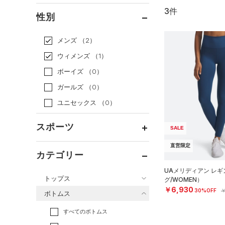
3件
通常価格
（1）
性別
セール
（2）
メンズ
（2）
ウィメンズ
（1）
ボーイズ
（0）
ガールズ
（0）
ユニセックス
（0）
スポーツ
SALE
直営限定
ベースボール
（1）
カテゴリー
バスケットボール
（0）
UAメリディアン レ
トップス
グ/WOMEN）
ゴルフ
（0）
￥6,930
30%OFF
￥
ボトムス
トレーニング
すべてのトップス
（2）
すべてのボトムス
ランニング
（0）
（31）
ベースレイヤー