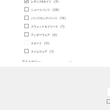
（3）
スポーツスタイル
（0）
レギンス&タイツ
（47）
Tシャツ
アメリカンフットボール
（28）
ショートパンツ
（7）
タンクトップ
（0）
（14）
パンツ(ロングパンツ)
（12）
ポロシャツ
サッカー
（0）
（1）
スウェット＆フリース
（6）
ロングTシャツ
リカバリー
（0）
（6）
アンダーウェア
（4）
パーカー&トレーナー
その他
（0）
（0）
スカート
（12）
ジャケット
（1）
スイムウェア
（11）
ジャージ
（0）
ベスト
アクセサリー
シューズ
（0）
ダウン・コート
すべてのアクセサリー
（4）
スポーツブラ
すべてのシューズ
（6）
バックパック
サイズ
（0）
（3）
セットアップ
スポーツシューズ
ショルダー＆トートバッグ
（0）
YXS(120cm)
カラー
（1）
（0）
スイムウェア
スパイク
YS(130cm)
（3）
サックパック
（1）
スポーツスタイルシューズ
YM(140cm)
（1）
ウェストバッグ