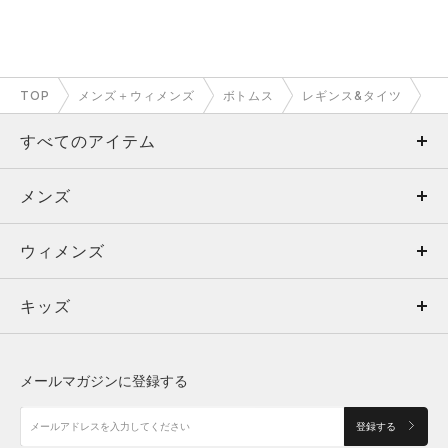
TOP
メンズ＋ウィメンズ
ボトムス
レギンス&タイツ
すべてのアイテム
メンズ
メンズ
ウィメンズ
トップス
ウィメンズ
キッズ
トップス
ボトムス
キッズ
トップス
ボトムス
シューズ
シューズ
メールマガジンに登録する
ボトムス
シューズ
アクセサリー
アクセサリー
登録する