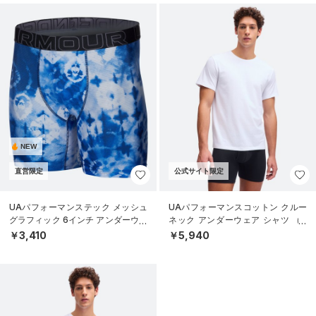
NEW
直営限定
公式サイト限定
UAパフォーマンステック メッシュ
UAパフォーマンスコットン クルー
グラフィック 6インチ アンダーウェ
ネック アンダーウェア シャツ （2
ア（トレーニング/MEN）
枚セット）（ライフスタイル/ME
￥3,410
￥5,940
N）