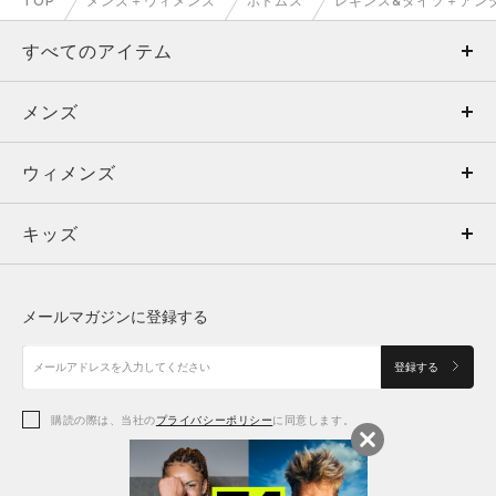
TOP
メンズ＋ウィメンズ
ボトムス
レギンス&タイツ＋アン
すべてのアイテム
メンズ
メンズ
ウィメンズ
トップス
ウィメンズ
キッズ
トップス
ボトムス
キッズ
トップス
ボトムス
シューズ
シューズ
メールマガジンに登録する
ボトムス
シューズ
アクセサリー
アクセサリー
登録する
シューズ
アクセサリー
購読の際は、当社の
プライバシーポリシー
に同意します。
アクセサリー
スポーツブラ