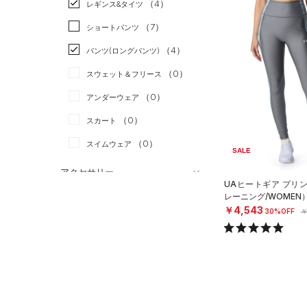
（4）
スポーツスタイル
（1）
レギンス&タイツ
（17）
Tシャツ
アメリカンフットボール
（7）
ショートパンツ
（2）
タンクトップ
（0）
（4）
パンツ(ロングパンツ)
（2）
ポロシャツ
サッカー
（0）
（0）
スウェット＆フリース
（0）
ロングTシャツ
リカバリー
（0）
（0）
アンダーウェア
（0）
パーカー&トレーナー
その他
（0）
（0）
スカート
（0）
ジャケット
（0）
スイムウェア
（0）
ジャージ
SALE
（1）
ベスト
アクセサリー
UAヒートギア プリ
シューズ
（0）
ダウン・コート
レーニング/WOMEN
すべてのアクセサリー
￥4,543
30%OFF
￥
（1）
スポーツブラ
すべてのシューズ
（1）
バックパック
サイズ
（0）
（2）
セットアップ
スポーツシューズ
ショルダー＆トートバッグ
（0）
YXS(120cm)
カラー
（0）
（0）
スイムウェア
スパイク
YS(130cm)
（0）
サックパック
（1）
スポーツスタイルシューズ
YM(140cm)
（0）
ウェストバッグ