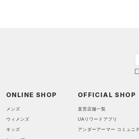
（0）
サンダル
ブラック
ホワイト
ブラウン
グリーン
YL(150cm)
（0）
ダッフルバッグ
YXL(160cm)
（0）
キャップ＆ビーニー
XS
ブルー
パープル
レッド
イエロー
（0）
ベルト
S
（0）
グローブ・手袋
M
オレンジ
その他
（1）
アイウェア
L
リストバンド＆ヘッドバンド
XL
価格
（0）
2XL
（0）
スポーツマスク
3XL
テクノロジー
～
（3）
円
円
ソックス
4XL
ONLINE SHOP
OFFICIAL SHOP
FLOW(フロー)
（0）
在庫
5XL
（0）
ネックウォーマー
HOVR(ホバー)
（0）
6XL
メンズ
直営店舗一覧
（0）
スリーブ
在庫あり
CHARGED(チャージド)
（0）
限定
0
ウィメンズ
UAリワードアプリ
（0）
タオル
MICRO G(マイクロＧ)
（0）
2
キッズ
アンダーアーマー コミュニ
（0）
直営限定
ボール
（0）
コレクション
TRIBASE(トライベース)
4