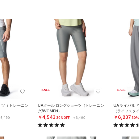
SALE
SALE
イツ（トレーニン
UAクール ロングショーツ（トレーニン
UAライバル 
グ/WOMEN）
（ライフスタイ
￥4,543
￥6,237
6,490
30%OFF
￥6,490
30%