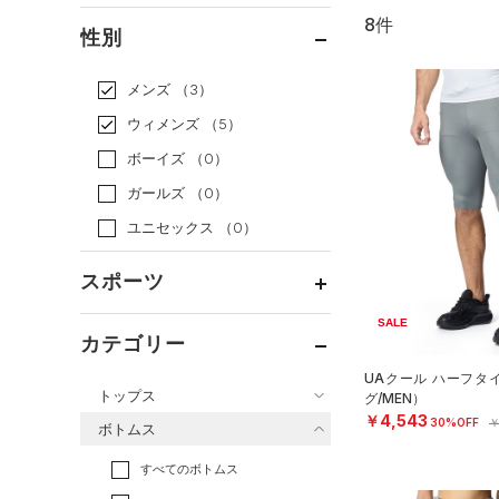
8件
通常価格
（1）
性別
セール
（7）
メンズ
（3）
ウィメンズ
（5）
ボーイズ
（0）
ガールズ
（0）
ユニセックス
（0）
スポーツ
SALE
ベースボール
（0）
カテゴリー
バスケットボール
（0）
UAクール ハーフタ
トップス
グ/MEN）
ゴルフ
（0）
￥4,543
30%OFF
￥
ボトムス
トレーニング
すべてのトップス
（7）
すべてのボトムス
ランニング
（0）
（3）
ベースレイヤー