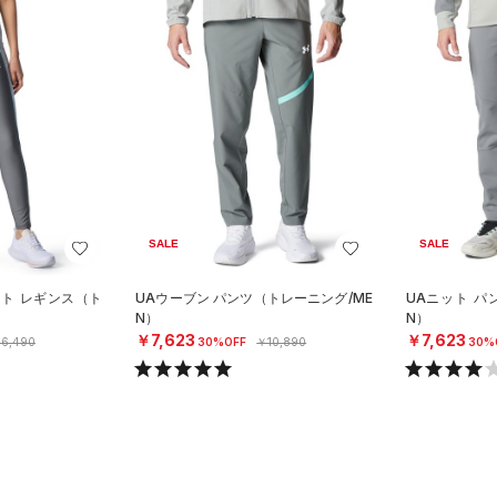
SALE
SALE
ント レギンス（ト
UAウーブン パンツ（トレーニング/ME
UAニット パ
）
N）
N）
￥7,623
￥7,623
6,490
30%OFF
￥10,890
30%