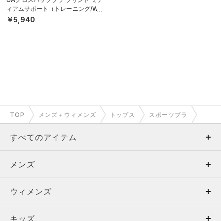
ィアムサポート（トレーニング/WO
MEN）
￥5,940
TOP
メンズ＋ウィメンズ
トップス
スポーツブラ
すべてのアイテム
メンズ
メンズ
ウィメンズ
トップス
ウィメンズ
キッズ
トップス
ボトムス
キッズ