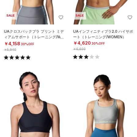
SALE
SALE
UAクロスバックブラ プリント ミデ
UAインフィニティブラ2.0 ハイサポ
ィアムサポート（トレーニング/WO
ート（トレーニング/WOMEN）
MEN）
￥4,620
￥4,158
30%OFF
30%OFF
￥6,600
￥5,940