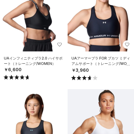
UAインフィニティブラ2.0 ハイサポ
UAアーマーブラ FOR ブカツ ミディ
ート（トレーニング/WOMEN）
アムサポート（トレーニング/WOM
EN）
￥6,600
￥3,960