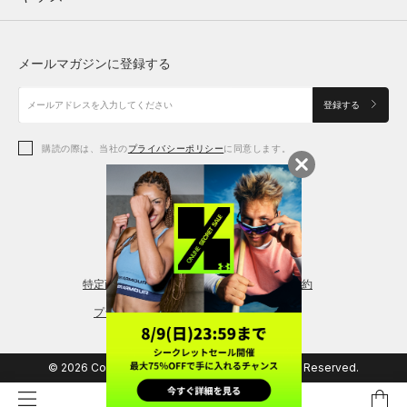
トップス
ボトムス
シューズ
シューズ
メールマガジンに登録する
ボトムス
シューズ
アクセサリー
アクセサリー
登録する
シューズ
アクセサリー
購読の際は、当社の
プライバシーポリシー
に同意します。
アクセサリー
スポーツブラ
レギンス＆タイツ
特定商取引法に基づく通販の表記
会員規約
プライバシーポリシー
© 2026 Copyright DOME Corporation. All Rights Reserved.