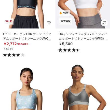
NEW
SALE
直営限定
UAアーマーブラ FOR ブカツ ミディ
UAインフィニティブラ2.0 ミディア
アムサポート（トレーニング/WOM
ムサポート（トレーニング/WOME
EN）
N）
￥2,772
￥5,500
30%OFF
￥3,960