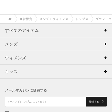
TOP
直営限定
メンズ＋ウィメンズ
トップス
ダウン・コ
すべてのアイテム
メンズ
メンズ
ウィメンズ
トップス
ウィメンズ
キッズ
トップス
ボトムス
キッズ
トップス
ボトムス
シューズ
シューズ
メールマガジンに登録する
ボトムス
シューズ
アクセサリー
アクセサリー
登録する