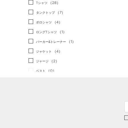
スポーツスタイル
（0）
（28）
Tシャツ
アメリカンフットボール
（7）
タンクトップ
（0）
（4）
ポロシャツ
サッカー
（0）
（1）
ロングTシャツ
リカバリー
（0）
（1）
パーカー&トレーナー
その他
（0）
（4）
ジャケット
（2）
ジャージ
（0）
ベスト
（0）
ダウン・コート
（5）
スポーツブラ
（0）
セットアップ
（0）
スイムウェア
ボトムス