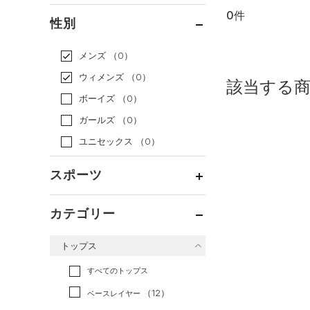
0件
通常価格
（0）
性別
セール
（0）
メンズ
（0）
ウィメンズ
（0）
該当する
ボーイズ
（0）
ガールズ
（0）
ユニセックス
（0）
スポーツ
ベースボール
（0）
カテゴリー
バスケットボール
（0）
トップス
ゴルフ
（0）
トレーニング
すべてのトップス
（0）
ランニング
（0）
（12）
ベースレイヤー