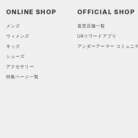
アクセサリー
すべてのボトムス
ONLINE SHOP
OFFICIAL SHOP
シューズ
すべてのアクセサリー
（2）
レギンス&タイツ
すべてのシューズ
（3）
バックパック
（16）
ショートパンツ
サイズ
メンズ
直営店舗一覧
（9）
スポーツシューズ
（1）
ショルダー＆トートバッグ
（3）
パンツ(ロングパンツ)
ウィメンズ
UAリワードアプリ
カテゴリーを選択してください。
カラー
（0）
スパイク
（1）
サックパック
（1）
スウェット＆フリース
キッズ
アンダーアーマー コミュニ
スポーツスタイルシューズ
（0）
ウェストバッグ
（1）
シューズ
アンダーウェア
（4）
（0）
ダッフルバッグ
（0）
アクセサリー
ブラック
スカート
ホワイト
ブラウン
グリーン
（1）
サンダル
（1）
キャップ＆ビーニー
特集ページ一覧
（0）
スイムウェア
（0）
ベルト
ブルー
パープル
レッド
イエロー
（0）
グローブ・手袋
（0）
アイウェア
オレンジ
その他
リストバンド＆ヘッドバンド
（0）
価格
（0）
スポーツマスク