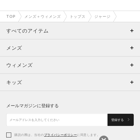
TOP
メンズ＋ウィメンズ
トップス
ジャージ
すべてのアイテム
メンズ
メンズ
ウィメンズ
トップス
ウィメンズ
キッズ
トップス
ボトムス
キッズ
トップス
ボトムス
シューズ
シューズ
メールマガジンに登録する
ボトムス
シューズ
アクセサリー
アクセサリー
登録する
シューズ
アクセサリー
購読の際は、当社の
プライバシーポリシー
に同意します。