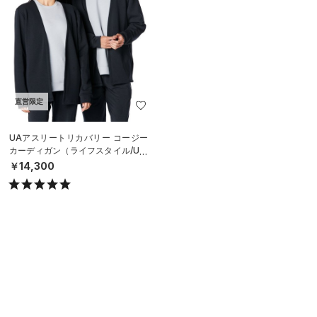
直営限定
UAアスリートリカバリー コージー
カーディガン（ライフスタイル/UNI
SEX）
￥14,300