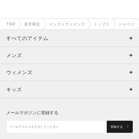
TOP
直営限定
メンズ＋ウィメンズ
トップス
ジャージ
すべてのアイテム
メンズ
メンズ
ウィメンズ
トップス
ウィメンズ
キッズ
トップス
ボトムス
キッズ
トップス
ボトムス
シューズ
シューズ
メールマガジンに登録する
ボトムス
シューズ
アクセサリー
アクセサリー
登録する