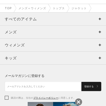
TOP
メンズ＋ウィメンズ
トップス
ジャケット
すべてのアイテム
メンズ
メンズ
ウィメンズ
トップス
ウィメンズ
キッズ
トップス
ボトムス
キッズ
トップス
ボトムス
シューズ
シューズ
メールマガジンに登録する
ボトムス
シューズ
アクセサリー
アクセサリー
登録する
シューズ
アクセサリー
購読の際は、当社の
プライバシーポリシー
に同意します。