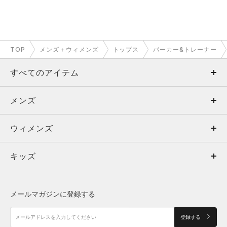
TOP
メンズ＋ウィメンズ
トップス
パーカー&トレーナー
すべてのアイテム
メンズ
メンズ
ウィメンズ
トップス
ウィメンズ
キッズ
トップス
ボトムス
キッズ
トップス
ボトムス
シューズ
シューズ
メールマガジンに登録する
ボトムス
シューズ
アクセサリー
アクセサリー
登録する