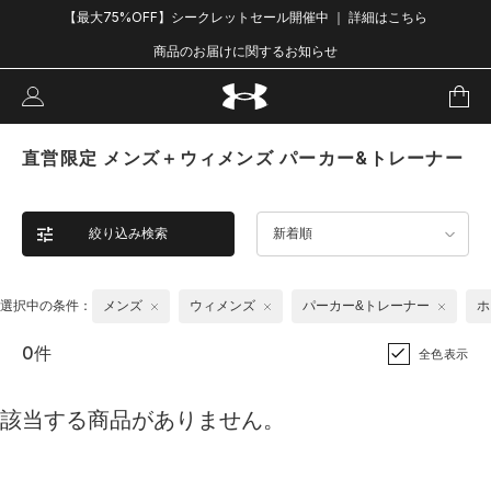
【最大75%OFF】シークレットセール開催中 ｜ 詳細はこちら
商品のお届けに関するお知らせ
直営限定 メンズ＋ウィメンズ パーカー&トレーナー
絞り込み検索
新着順
選択中の条件：
メンズ
ウィメンズ
パーカー&トレーナー
ホ
0件
全色表示
該当する商品がありません。