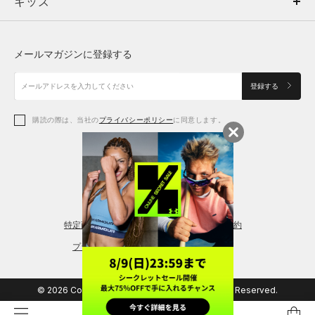
キッズ
トップス
ボトムス
キッズ
トップス
ボトムス
シューズ
シューズ
メールマガジンに登録する
ボトムス
シューズ
アクセサリー
アクセサリー
登録する
シューズ
アクセサリー
購読の際は、当社の
プライバシーポリシー
に同意します。
アクセサリー
スポーツブラ
レギンス＆タイツ
特定商取引法に基づく通販の表記
会員規約
プライバシーポリシー
© 2026 Copyright DOME Corporation. All Rights Reserved.