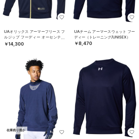
UAオリックス アーマーフリース フ
UAチーム アーマースウェット フー
ルジップ フーディー オーセンティ
ディー（トレーニング/UNISEX）
ック（ベースボール/MEN）
￥8,470
￥14,300
在庫残り僅か