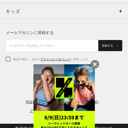
キッズ
トップス
ボトムス
キッズ
トップス
ボトムス
シューズ
シューズ
メールマガジンに登録する
ボトムス
シューズ
アクセサリー
アクセサリー
登録する
シューズ
アクセサリー
購読の際は、当社の
プライバシーポリシー
に同意します。
アクセサリー
スポーツブラ
レギンス＆タイツ
特定商取引法に基づく通販の表記
会員規約
プライバシーポリシー