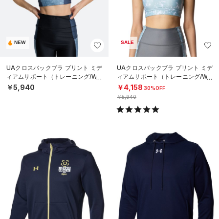
NEW
SALE
UAクロスバックブラ プリント ミデ
UAクロスバックブラ プリント ミデ
ィアムサポート（トレーニング/WO
ィアムサポート（トレーニング/WO
MEN）
MEN）
￥5,940
￥4,158
30%OFF
￥5,940