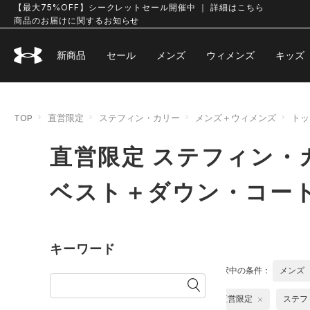
【最大75%OFF】シークレットセール開催中 ｜ 詳細はこちら
商品のお届けに関するお知らせ
新商品
セール
メンズ
ウィメンズ
キッズ
TOP
直営限定
ステフィン・カリー
メンズ＋ウィメンズ
トッ
直営限定 ステフィン・
ベスト＋ダウン・コー
キーワード
選択中の条件：
メンズ
直営限定
ステフ