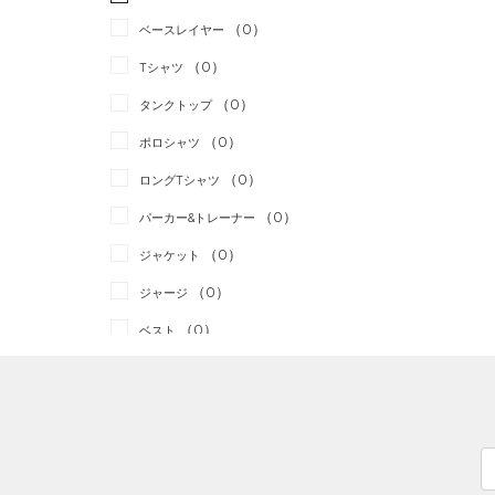
ランニング
（0）
（0）
ベースレイヤー
スポーツスタイル
（0）
（0）
Tシャツ
アメリカンフットボール
（0）
タンクトップ
（0）
（0）
ポロシャツ
サッカー
（0）
（0）
ロングTシャツ
リカバリー
（0）
（0）
パーカー&トレーナー
その他
（0）
（0）
ジャケット
（0）
ジャージ
（0）
ベスト
（0）
ダウン・コート
（0）
スポーツブラ
（0）
セットアップ
（0）
スイムウェア