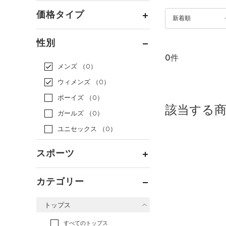
価格タイプ
新着順
通常価格
（0）
性別
セール
（0）
0件
メンズ
（0）
ウィメンズ
（0）
ボーイズ
（0）
該当する
ガールズ
（0）
ユニセックス
（0）
スポーツ
ベースボール
（0）
カテゴリー
バスケットボール
（0）
トップス
ゴルフ
（0）
トレーニング
すべてのトップス
（0）