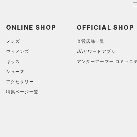
ボトムス
アクセサリー
すべてのボトムス
ONLINE SHOP
OFFICIAL SHOP
シューズ
すべてのアクセサリー
（0）
レギンス&タイツ
すべてのシューズ
（0）
バックパック
（0）
ショートパンツ
サイズ
メンズ
直営店舗一覧
（0）
スポーツシューズ
ショルダー＆トートバッグ
（0）
パンツ(ロングパンツ)
ウィメンズ
UAリワードアプリ
（0）
カテゴリーを選択してください。
カラー
（0）
スパイク
（0）
スウェット＆フリース
キッズ
アンダーアーマー コミュニ
（0）
サックパック
スポーツスタイルシューズ
（0）
シューズ
アンダーウェア
（0）
（0）
ウェストバッグ
（0）
アクセサリー
ブラック
スカート
ホワイト
ブラウン
グリーン
（0）
サンダル
（0）
ダッフルバッグ
特集ページ一覧
（0）
スイムウェア
（0）
キャップ＆ビーニー
ブルー
パープル
レッド
イエロー
（0）
ベルト
（0）
グローブ・手袋
オレンジ
その他
（0）
アイウェア