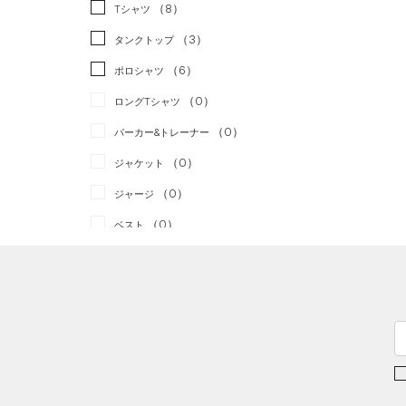
スポーツスタイル
（0）
（8）
Tシャツ
アメリカンフットボール
（3）
タンクトップ
（0）
（6）
ポロシャツ
サッカー
（0）
（0）
ロングTシャツ
リカバリー
（0）
（0）
パーカー&トレーナー
その他
（0）
（0）
ジャケット
（0）
ジャージ
（0）
ベスト
（0）
ダウン・コート
（0）
スポーツブラ
（0）
セットアップ
（0）
スイムウェア
ボトムス