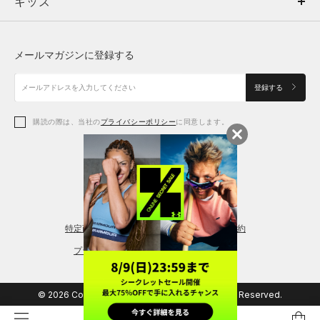
キッズ
トップス
ボトムス
キッズ
トップス
ボトムス
シューズ
シューズ
メールマガジンに登録する
ボトムス
シューズ
アクセサリー
アクセサリー
登録する
シューズ
アクセサリー
購読の際は、当社の
プライバシーポリシー
に同意します。
アクセサリー
スポーツブラ
レギンス＆タイツ
特定商取引法に基づく通販の表記
会員規約
プライバシーポリシー
© 2026 Copyright DOME Corporation. All Rights Reserved.