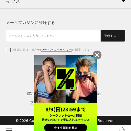
キッズ
トップス
ボトムス
キッズ
トップス
ボトムス
シューズ
シューズ
メールマガジンに登録する
ボトムス
シューズ
アクセサリー
アクセサリー
登録する
シューズ
アクセサリー
購読の際は、当社の
プライバシーポリシー
に同意します。
アクセサリー
スポーツブラ
レギンス＆タイツ
特定商取引法に基づく通販の表記
会員規約
プライバシーポリシー
© 2026 Copyright DOME Corporation. All Rights Reserved.