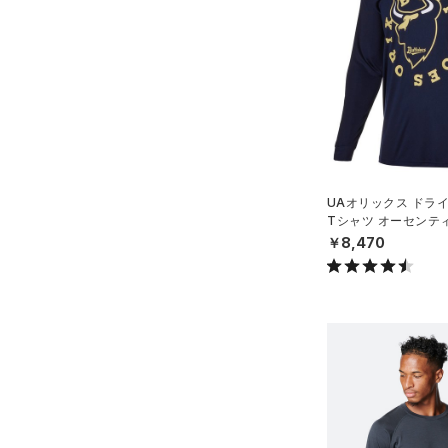
アクセサリー
すべてのボトムス
シューズ
すべてのアクセサリー
（57）
レギンス&タイツ
すべてのシューズ
（36）
バックパック
（129）
ショートパンツ
サイズ
（106）
スポーツシューズ
ショルダー＆トートバッグ
（80）
パンツ(ロングパンツ)
（11）
YXS(120cm)
カラー
（10）
スパイク
（7）
スウェット＆フリース
YS(130cm)
（13）
サックパック
スポーツスタイルシューズ
（39）
アンダーウェア
YM(140cm)
（30）
価格
（8）
ウェストバッグ
UAオリックス ドラ
（0）
ブラック
スカート
ホワイト
ブラウン
グリーン
YL(150cm)
Tシャツ オーセンテ
（18）
サンダル
（15）
ダッフルバッグ
ール/MEN）
￥8,470
（5）
テクノロジー
YXL(160cm)
スイムウェア
（39）
キャップ＆ビーニー
～
円
円
S
ブルー
パープル
レッド
イエロー
（6）
FLOW(フロー)
（0）
ベルト
在庫
M
HOVR(ホバー)
（0）
（36）
グローブ・手袋
L
オレンジ
その他
在庫あり
CHARGED(チャージド)
（0）
（8）
アイウェア
XL
MICRO G(マイクロＧ)
（0）
リストバンド＆ヘッドバンド
限定
2XL
（9）
TRIBASE(トライベース)
3XL
（0）