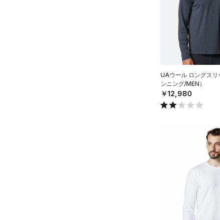
直営限定
（5）
（0）
スポーツマスク
コレクション
4XL
RUSH(ラッシュ)
（0）
公式サイト限定
（0）
（58）
ソックス
5XL
プロジェクトロック
（0）
ISO-CHILL(アイソチル)
（0）
在庫残りわずか
（0）
6XL
（1）
ネックウォーマー
ステフィン・カリー
（0）
Tech(テック)
（2）
（8）
スリーブ
アジア限定
（0）
COLDGEAR ARMOUR(コール
（12）
ドギアアーマー)
タオル
（0）
UAウール ロングスリ
ンニング/MEN）
HEATGEAR ARMOUR(ヒート
（0）
ボール
￥12,980
ギアアーマー)
（0）
（0）
イヤホン＆ヘッドホン
STORM(ストーム)
（0）
（3）
ウォーターボトル
COLDGEAR INFRARED(コー
（9）
その他
ルドギアインフラレッド)
（0）
AUXETIC(オーゼティック)
（0）
Charged Cotton(チャージド
コットン)
（0）
Rival Fleece(ライバルフリー