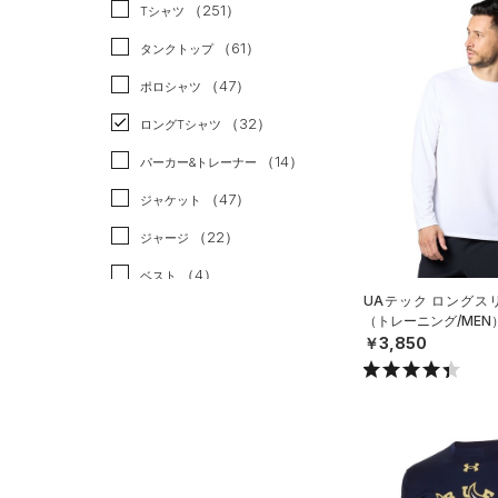
スポーツスタイル
（3）
（251）
Tシャツ
アメリカンフットボール
（61）
タンクトップ
（0）
（47）
ポロシャツ
サッカー
（0）
（32）
ロングTシャツ
リカバリー
（2）
（14）
パーカー&トレーナー
その他
（0）
（47）
ジャケット
（22）
ジャージ
（4）
ベスト
UAテック ロングスリ
（3）
ダウン・コート
（トレーニング/MEN
￥3,850
（21）
スポーツブラ
（0）
セットアップ
（1）
スイムウェア
ボトムス