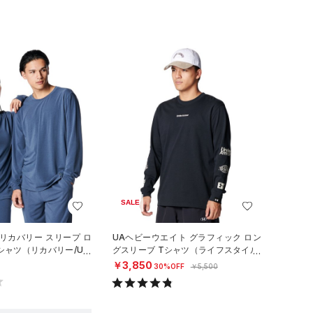
SALE
リカバリー スリープ ロ
UAヘビーウエイト グラフィック ロン
シャツ（リカバリー/UNI
グスリーブ Tシャツ（ライフスタイル/
MEN）
￥3,850
30%OFF
￥5,500