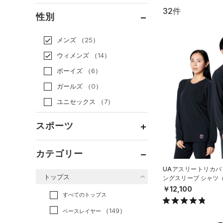
32件
通常価格
（27）
性別
セール
（5）
メンズ
（25）
ウィメンズ
（14）
ボーイズ
（6）
ガールズ
（0）
ユニセックス
（7）
スポーツ
ベースボール
（1）
カテゴリー
バスケットボール
（0）
UAアスリートリカバ
トップス
ングスリーブ シャツ
ゴルフ
（0）
UNISEX）
￥12,100
トレーニング
すべてのトップス
（20）
ランニング
（6）
（149）
ベースレイヤー