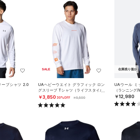
SALE
在庫残り僅か
ーブシャツ 2.0
UAヘビーウエイト グラフィック ロン
UAウール 
）
グスリーブ Tシャツ（ライフスタイル/
（ランニング/
MEN）
￥12,980
￥3,850
30%OFF
￥5,500