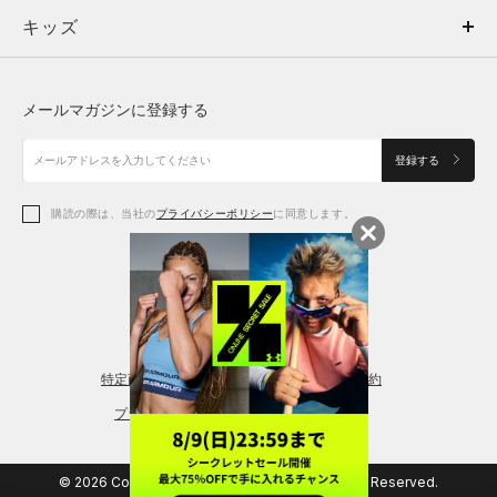
キッズ
トップス
ボトムス
キッズ
トップス
ボトムス
シューズ
シューズ
メールマガジンに登録する
ボトムス
シューズ
アクセサリー
アクセサリー
登録する
シューズ
アクセサリー
購読の際は、当社の
プライバシーポリシー
に同意します。
アクセサリー
スポーツブラ
レギンス＆タイツ
特定商取引法に基づく通販の表記
会員規約
プライバシーポリシー
© 2026 Copyright DOME Corporation. All Rights Reserved.