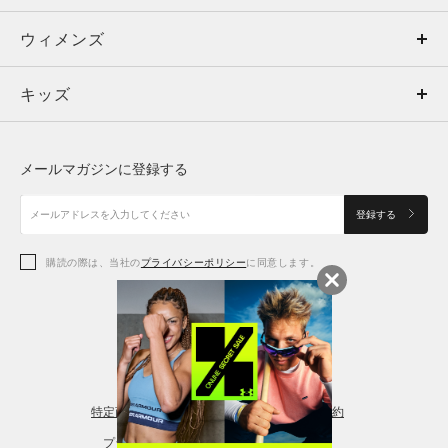
ウィメンズ
トップス
ウィメンズ
キッズ
トップス
ボトムス
キッズ
トップス
ボトムス
シューズ
シューズ
メールマガジンに登録する
ボトムス
シューズ
アクセサリー
アクセサリー
登録する
シューズ
アクセサリー
購読の際は、当社の
プライバシーポリシー
に同意します。
アクセサリー
スポーツブラ
レギンス＆タイツ
特定商取引法に基づく通販の表記
会員規約
プライバシーポリシー