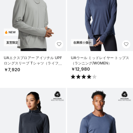
NEW
直営限定
在庫残り僅か
UAエクスプロアー アイソチル UPF
UAウール ミッドレイヤー トップス
ロングスリーブ Tシャツ（ライフス
（ランニング/WOMEN）
タイル/MEN）
￥12,980
￥7,920