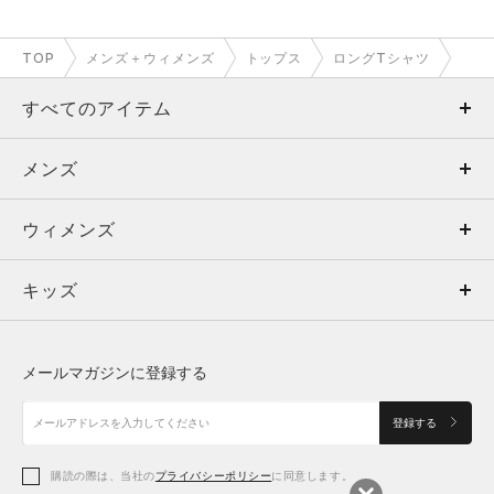
TOP
メンズ＋ウィメンズ
トップス
ロングTシャツ
すべてのアイテム
メンズ
メンズ
ウィメンズ
トップス
ウィメンズ
キッズ
トップス
ボトムス
キッズ
トップス
ボトムス
シューズ
シューズ
メールマガジンに登録する
ボトムス
シューズ
アクセサリー
アクセサリー
登録する
シューズ
アクセサリー
購読の際は、当社の
プライバシーポリシー
に同意します。