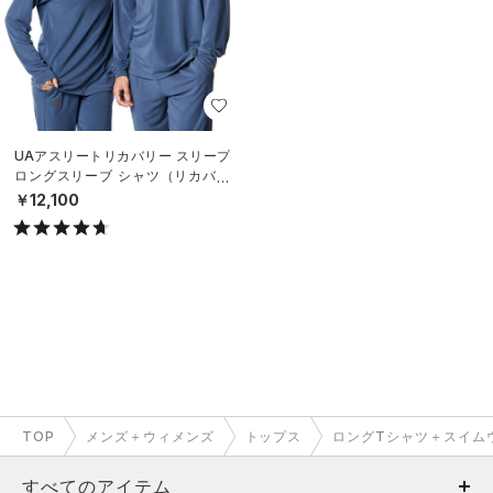
UAアスリートリカバリー スリープ
ロングスリーブ シャツ（リカバリ
ー/UNISEX）
￥12,100
TOP
メンズ＋ウィメンズ
トップス
ロングTシャツ＋スイム
すべてのアイテム