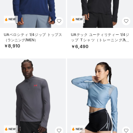
NEW
NEW
UAベロシティ 1/4ジップ トップス
UAテック ユーティリティー 1/4ジ
（ランニング/MEN）
ップ Tシャツ（トレーニング/ME
N）
￥8,910
￥6,490
NEW
NEW