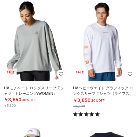
SALE
SALE
UAモチベート ロングスリーブ Tシ
UAヘビーウエイト グラフィック ロ
ャツ（トレーニング/WOMEN）
ングスリーブ Tシャツ（ライフスタ
イル/MEN）
￥3,850
￥3,850
30%OFF
30%OFF
￥5,500
￥5,500