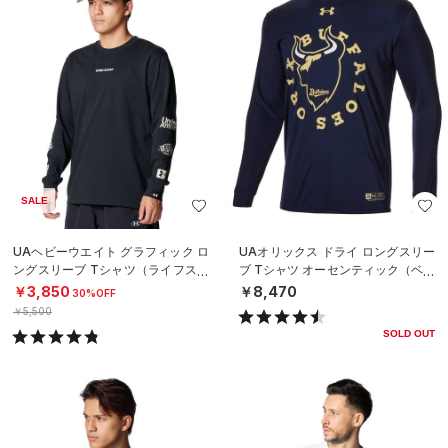
SALE
UAヘビーウエイト グラフィック ロ
UAオリックス ドライ ロングスリー
ングスリーブ Tシャツ（ライフスタ
ブ Tシャツ オーセンティック（ベー
イル/MEN）
スボール/MEN）
￥3,850
￥8,470
30%OFF
￥5,500
SOLD OUT