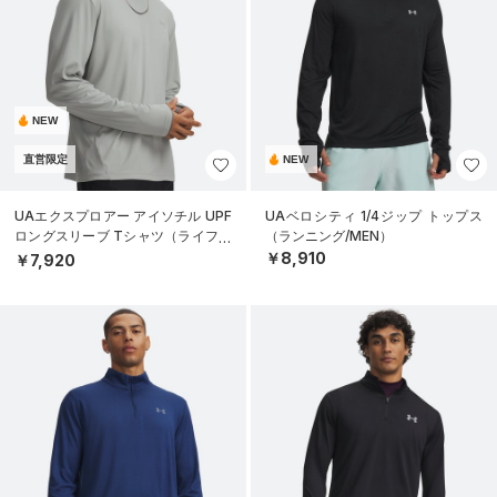
NEW
直営限定
NEW
UAエクスプロアー アイソチル UPF
UAベロシティ 1/4ジップ トップス
ロングスリーブ Tシャツ（ライフス
（ランニング/MEN）
タイル/MEN）
￥8,910
￥7,920