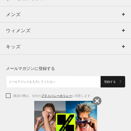
メンズ
メンズ
ウィメンズ
トップス
ウィメンズ
キッズ
トップス
ボトムス
キッズ
トップス
ボトムス
シューズ
シューズ
メールマガジンに登録する
ボトムス
シューズ
アクセサリー
アクセサリー
登録する
シューズ
アクセサリー
購読の際は、当社の
プライバシーポリシー
に同意します。
アクセサリー
スポーツブラ
レギンス＆タイツ