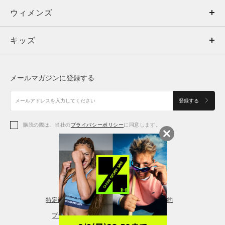
ウィメンズ
トップス
ウィメンズ
キッズ
トップス
ボトムス
キッズ
トップス
ボトムス
シューズ
シューズ
メールマガジンに登録する
ボトムス
シューズ
アクセサリー
アクセサリー
登録する
シューズ
アクセサリー
購読の際は、当社の
プライバシーポリシー
に同意します。
アクセサリー
スポーツブラ
レギンス＆タイツ
特定商取引法に基づく通販の表記
会員規約
プライバシーポリシー