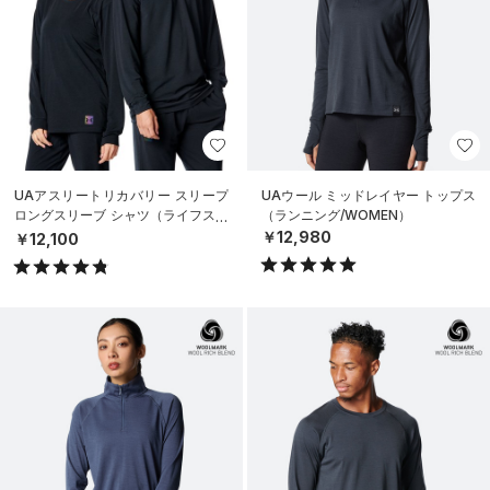
UAアスリートリカバリー スリープ
UAウール ミッドレイヤー トップス
ロングスリーブ シャツ（ライフスタ
（ランニング/WOMEN）
イル/UNISEX）
￥12,980
￥12,100