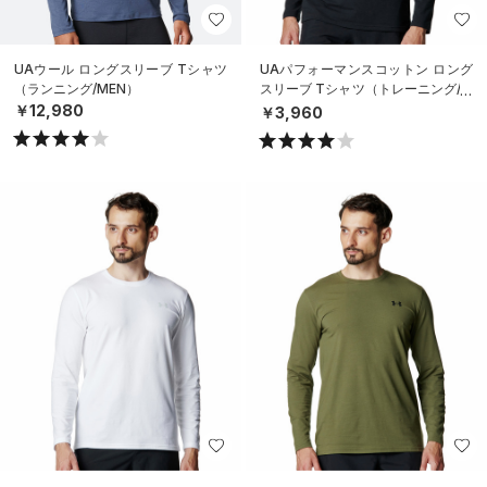
UAウール ロングスリーブ Tシャツ
UAパフォーマンスコットン ロング
（ランニング/MEN）
スリーブ Tシャツ（トレーニング/M
EN）
￥12,980
￥3,960