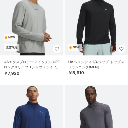
NEW
直営限定
NEW
UAエクスプロアー アイソチル UPF
UAベロシティ 1/4ジップ トップス
ロングスリーブ Tシャツ（ライフス
（ランニング/MEN）
タイル/MEN）
￥8,910
￥7,920