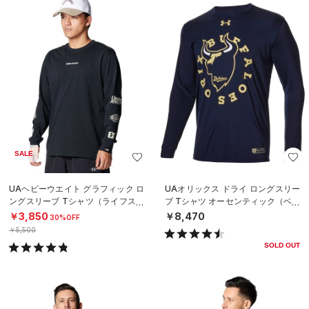
SALE
UAヘビーウエイト グラフィック ロ
UAオリックス ドライ ロングスリー
ングスリーブ Tシャツ（ライフスタ
ブ Tシャツ オーセンティック（ベー
イル/MEN）
スボール/MEN）
￥3,850
￥8,470
30%OFF
￥5,500
SOLD OUT