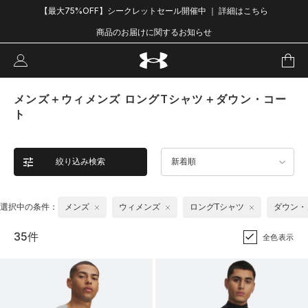
【最大75%OFF】シークレットセール開催中 ｜ 詳細はこちら
商品のお届けに関するお知らせ
メンズ＋ウィメンズ ロングTシャツ＋ダウン・コー
ト
絞り込み検索
新着順
選択中の条件：
メンズ
ウィメンズ
ロングTシャツ
ダウン・
35件
全色表示