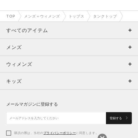
TOP
メンズ＋ウィメンズ
トップス
タンクトップ
すべてのアイテム
メンズ
メンズ
ウィメンズ
トップス
ウィメンズ
キッズ
トップス
ボトムス
キッズ
トップス
ボトムス
シューズ
シューズ
メールマガジンに登録する
ボトムス
シューズ
アクセサリー
アクセサリー
登録する
シューズ
アクセサリー
購読の際は、当社の
プライバシーポリシー
に同意します。