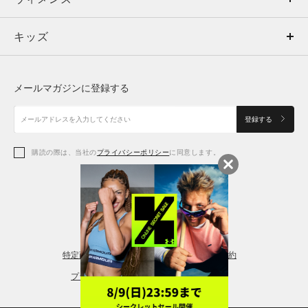
キッズ
トップス
ボトムス
キッズ
トップス
ボトムス
シューズ
シューズ
メールマガジンに登録する
ボトムス
シューズ
アクセサリー
アクセサリー
登録する
シューズ
アクセサリー
購読の際は、当社の
プライバシーポリシー
に同意します。
アクセサリー
スポーツブラ
レギンス＆タイツ
特定商取引法に基づく通販の表記
会員規約
プライバシーポリシー