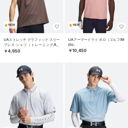
NEW
NEW
UAストレッチ グラフィック スリー
UAアーマードライ ポロ（ゴルフ/M
ブレス シャツ（トレーニング/ME
EN）
N）
￥10,450
￥4,950