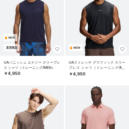
NEW
直営限定
NEW
UAバニッシュ エナジー スリーブレ
UAストレッチ グラフィック スリー
ス シャツ（トレーニング/MEN）
ブレス シャツ（トレーニング/ME
N）
￥4,950
￥4,950