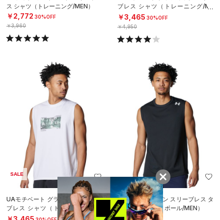
ス シャツ（トレーニング/MEN）
ブレス シャツ（トレーニング/ME
N）
￥2,772
￥3,465
30%OFF
30%OFF
￥3,960
￥4,950
SALE
UAモチベート グラフィック スリー
UAネクストジェン スリーブレス タ
ブレス シャツ（トレーニング/ME
ンク（バスケットボール/MEN）
N）
￥3,410
￥3,465
30%OFF