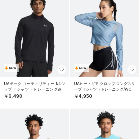
NEW
NEW
UAテック ユーティリティー 1/4ジ
UAヒートギア クロップ ロングスリ
ップ Tシャツ（トレーニング/ME
ーブ Tシャツ（トレーニング/WOM
N）
EN）
￥6,490
￥4,950