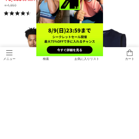
￥4,950
検索
お気に入りリスト
カート
メニュー
UAネクストジェン スリーブレス タ
UAオリックス ドライ スリーブレス
ンク（バスケットボール/MEN）
シャツ オーセンティック（ベースボ
ール/MEN）
￥3,410
￥7,480