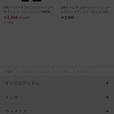
UAアーマードライ フレンチスリー
UAチーム サッカージャージ ショー
ブ Tシャツ（トレーニング/WOME
トスリーブ Tシャツ（サッカー/UNI
N）
SEX）
￥3,465
￥3,190
30%OFF
￥4,950
TOP
メンズ＋ウィメンズ
トップス
Tシャツ
すべてのアイテム
メンズ
メンズ
ウィメンズ
トップス
ウィメンズ