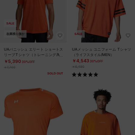
SALE
在庫残り僅か
SALE
UAバニッシュ エリート ショートス
UAメッシュ ユニフォーム Tシャツ
リーブTシャツ（トレーニング/ME
（ライフスタイル/MEN）
N）
￥4,543
￥5,390
30%OFF
30%OFF
￥6,490
￥7,700
SOLD OUT