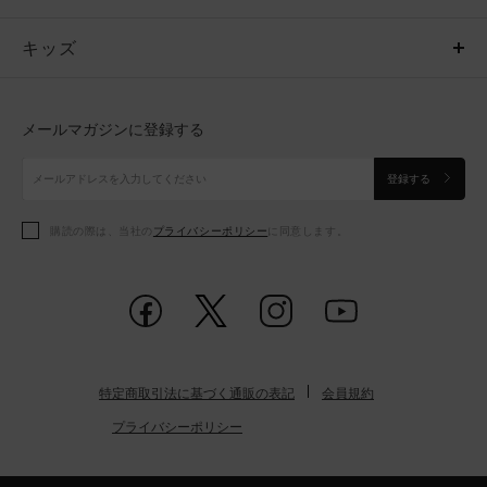
キッズ
トップス
ボトムス
キッズ
トップス
ボトムス
シューズ
シューズ
メールマガジンに登録する
ボトムス
シューズ
アクセサリー
アクセサリー
登録する
シューズ
アクセサリー
購読の際は、当社の
プライバシーポリシー
に同意します。
アクセサリー
スポーツブラ
レギンス＆タイツ
特定商取引法に基づく通販の表記
会員規約
プライバシーポリシー