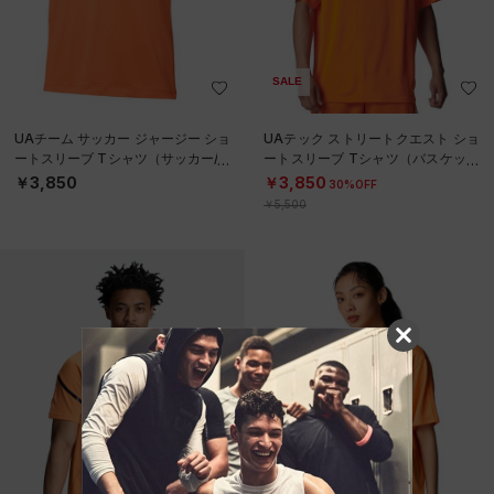
SALE
UAチーム サッカー ジャージー ショ
UAテック ストリートクエスト ショ
ートスリーブ Tシャツ（サッカー/M
ートスリーブ Tシャツ（バスケット
EN）
ボール/MEN）
￥3,850
￥3,850
30%OFF
￥5,500